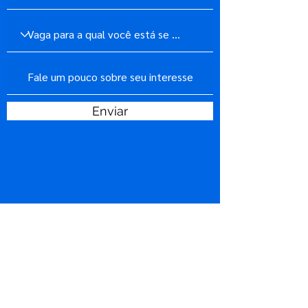
Enviar
CURSINHO QUANTUM
ASSOCIAÇÃO ESTUDANTIL DE ALUNOS D
A GRADUAÇÃO
DA FACULDADE ISRAELITA DE CIÊNCIAS D
A SAÚDE ALBERT EINSTEIN
Rua Comendador Elias Jafet, 755 - Morumbi, São Paulo - SP
CNPJ:
41.140.045
/0001-49