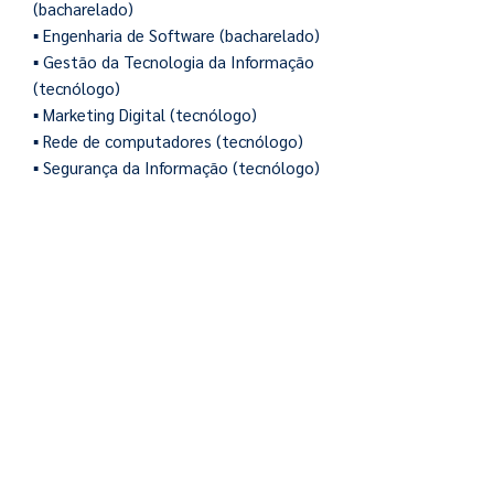
(bacharelado)
▪ Engenharia de Software (bacharelado)
▪ Gestão da Tecnologia da Informação
(tecnólogo)
▪ Marketing Digital (tecnólogo)
▪ Rede de computadores (tecnólogo)
▪ Segurança da Informação (tecnólogo)
▪ Sistemas para Internet (tecnólogo)
formulário para contato com IAPonte
N A M Í D I A
leia a matéria