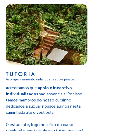
TUTORIA
Acompanhamento individualizado e pessoal.
Acreditamos que
apoio e incentivo
individualizados
são essenciais! Por isso,
temos membros do nosso cursinho
dedicados a auxiliar nossos alunos nesta
caminhada até o vestibular.
O estudante, logo no início do curso,
receberá o contato de seu tutor, que será